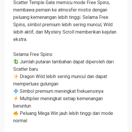
Scatter Temple Gate memicu mode Free Spins,
membawa pemain ke atmosfer mistis dengan
peluang kemenangan lebih tinggi. Selama Free
Spins, simbol premium lebih sering muncul, Wild
lebih aktif, dan Mystery Scroll memberikan kejutan
ekstra.
Selama Free Spins:
Jumlah putaran tambahan dapat diperoleh dari
Scatter baru
Dragon Wild lebih sering muncul dan dapat
memperluas gulungan
Simbol premium meningkat frekuensinya
Multiplier meningkat setiap kemenangan
beruntun
Peluang Mega Win jauh lebih tinggi dari mode
normal