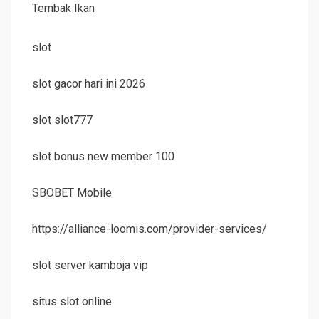
Tembak Ikan
slot
slot gacor hari ini 2026
slot slot777
slot bonus new member 100
SBOBET Mobile
https://alliance-loomis.com/provider-services/
slot server kamboja vip
situs slot online