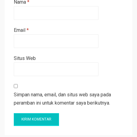
Nama
*
Email
*
Situs Web
Simpan nama, email, dan situs web saya pada
peramban ini untuk komentar saya berikutnya.