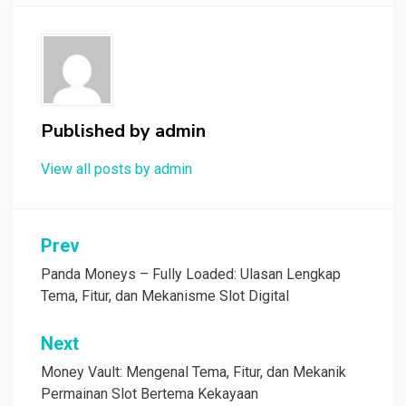
Published by
admin
View all posts by admin
Navigasi
Prev
pos
Panda Moneys – Fully Loaded: Ulasan Lengkap
Tema, Fitur, dan Mekanisme Slot Digital
Next
Money Vault: Mengenal Tema, Fitur, dan Mekanik
Permainan Slot Bertema Kekayaan