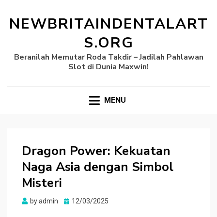
NEWBRITAINDENTALART
S.ORG
Beranilah Memutar Roda Takdir – Jadilah Pahlawan
Slot di Dunia Maxwin!
MENU
Dragon Power: Kekuatan
Naga Asia dengan Simbol
Misteri
Posted
by
admin
12/03/2025
on