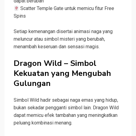
dapat berubah
Scatter Temple Gate untuk memicu fitur Free
Spins
Setiap kemenangan disertai animasi naga yang
meluncur atau simbol misteri yang berubah,
menambah keseruan dan sensasi magis.
Dragon Wild – Simbol
Kekuatan yang Mengubah
Gulungan
Simbol Wild hadir sebagai naga emas yang hidup,
bukan sekadar pengganti simbol lain. Dragon Wild
dapat memicu efek tambahan yang meningkatkan
peluang kombinasi menang.