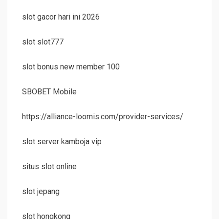
slot gacor hari ini 2026
slot slot777
slot bonus new member 100
SBOBET Mobile
https://alliance-loomis.com/provider-services/
slot server kamboja vip
situs slot online
slot jepang
slot hongkong