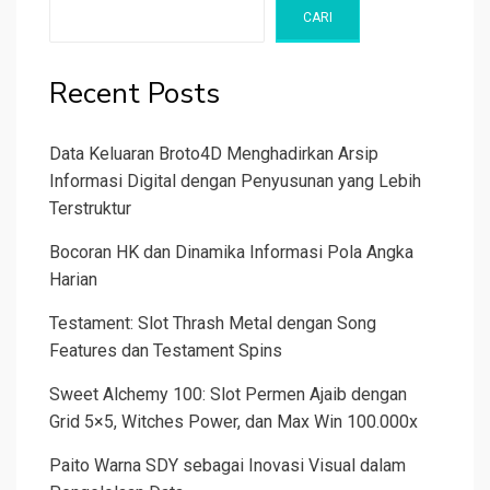
CARI
Recent Posts
Data Keluaran Broto4D Menghadirkan Arsip
Informasi Digital dengan Penyusunan yang Lebih
Terstruktur
Bocoran HK dan Dinamika Informasi Pola Angka
Harian
Testament: Slot Thrash Metal dengan Song
Features dan Testament Spins
Sweet Alchemy 100: Slot Permen Ajaib dengan
Grid 5×5, Witches Power, dan Max Win 100.000x
Paito Warna SDY sebagai Inovasi Visual dalam