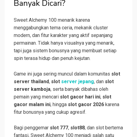
Banyak Dicari?
Sweet Alchemy 100 menarik karena
menggabungkan tema ceria, mekanik cluster
modern, dan fitur karakter yang aktif sepanjang
permainan. Tidak hanya visualnya yang menarik,
tapi juga sistem bonusnya yang membuat setiap
spin terasa hidup dan penuh kejutan.
Game ini juga sering muncul dalam komunitas
slot
server thailand
,
slot
server jepang
, dan
slot
server kamboja
, serta banyak dibahas oleh
pemain yang mencari
slot gacor hari ini
,
slot
gacor malam ini
, hingga
slot gacor 2026
karena
fitur bonusnya yang cukup agresif.
Bagi penggemar
slot 777
,
slot88
, dan slot bertema
fantasi, Sweet Alchemy 100 menjadi salah satu