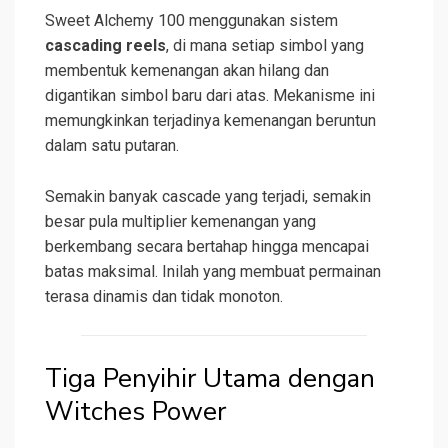
Sweet Alchemy 100 menggunakan sistem
cascading reels
, di mana setiap simbol yang
membentuk kemenangan akan hilang dan
digantikan simbol baru dari atas. Mekanisme ini
memungkinkan terjadinya kemenangan beruntun
dalam satu putaran.
Semakin banyak cascade yang terjadi, semakin
besar pula multiplier kemenangan yang
berkembang secara bertahap hingga mencapai
batas maksimal. Inilah yang membuat permainan
terasa dinamis dan tidak monoton.
Tiga Penyihir Utama dengan
Witches Power