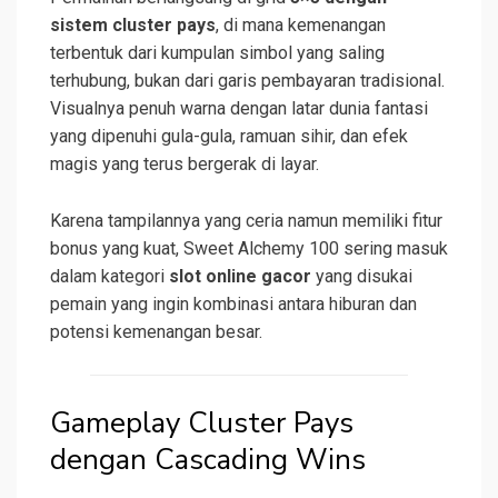
sistem cluster pays
, di mana kemenangan
terbentuk dari kumpulan simbol yang saling
terhubung, bukan dari garis pembayaran tradisional.
Visualnya penuh warna dengan latar dunia fantasi
yang dipenuhi gula-gula, ramuan sihir, dan efek
magis yang terus bergerak di layar.
Karena tampilannya yang ceria namun memiliki fitur
bonus yang kuat, Sweet Alchemy 100 sering masuk
dalam kategori
slot online gacor
yang disukai
pemain yang ingin kombinasi antara hiburan dan
potensi kemenangan besar.
Gameplay Cluster Pays
dengan Cascading Wins