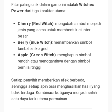
Fitur paling unik dalam game ini adalah
Witches
Power
dari tiga karakter utama:
Cherry (Red Witch)
: mengubah simbol menjadi
jenis yang sama untuk membentuk cluster
besar
Berry (Blue Witch)
: menambahkan simbol
tambahan ke grid
Apple (Green Witch)
: menghapus simbol
rendah atau menggantinya dengan simbol
bernilai tinggi
Setiap penyihir memberikan efek berbeda,
sehingga setiap spin bisa menghasilkan hasil yang
tidak terduga. Kombinasi ketiganya menjadi salah
satu daya tarik utama permainan.