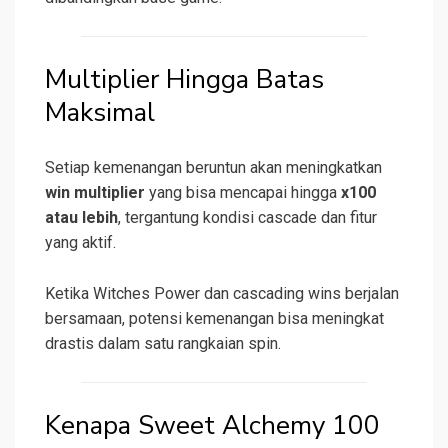
Multiplier Hingga Batas
Maksimal
Setiap kemenangan beruntun akan meningkatkan
win multiplier
yang bisa mencapai hingga
x100
atau lebih
, tergantung kondisi cascade dan fitur
yang aktif.
Ketika Witches Power dan cascading wins berjalan
bersamaan, potensi kemenangan bisa meningkat
drastis dalam satu rangkaian spin.
Kenapa Sweet Alchemy 100