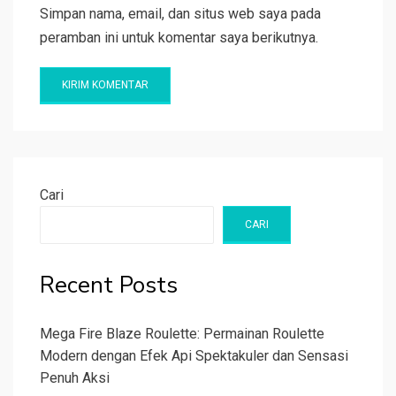
Simpan nama, email, dan situs web saya pada
peramban ini untuk komentar saya berikutnya.
Cari
CARI
Recent Posts
Mega Fire Blaze Roulette: Permainan Roulette
Modern dengan Efek Api Spektakuler dan Sensasi
Penuh Aksi