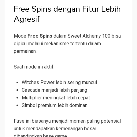
Free Spins dengan Fitur Lebih
Agresif
Mode
Free Spins
dalam Sweet Alchemy 100 bisa
dipicu melalui mekanisme tertentu dalam
permainan.
Saat mode ini aktif:
Witches Power lebih sering muncul
Cascade menjadi lebih panjang
Multiplier meningkat lebih cepat
Simbol premium lebih dominan
Fase ini biasanya menjadi momen paling potensial
untuk mendapatkan kemenangan besar
dibandingkan base game.